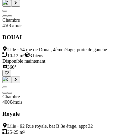
Chambre
450
€
/mois
DOUAI
Lille
·
54 rue de Douai, 4ème étage, porte de gauche
10-12 m²
3
biens
Disponible maintenant
360°
Chambre
400
€
/mois
Royale
Lille
·
92 Rue royale, bat B 3e étage, appt 32
25-25 m²