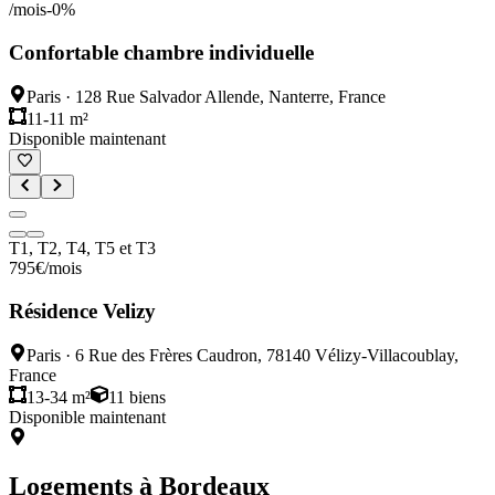
/mois
-
0
%
Confortable chambre individuelle
Paris
·
128 Rue Salvador Allende, Nanterre, France
11-11 m²
Disponible maintenant
T1, T2, T4, T5 et T3
795
€
/mois
Résidence Velizy
Paris
·
6 Rue des Frères Caudron, 78140 Vélizy-Villacoublay,
France
13-34 m²
11
biens
Disponible maintenant
Logements à
Bordeaux