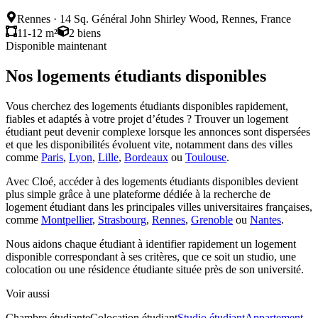
Rennes
·
14 Sq. Général John Shirley Wood, Rennes, France
11-12 m²
2
biens
Disponible maintenant
Nos logements étudiants disponibles
Vous cherchez des logements étudiants disponibles rapidement,
fiables et adaptés à votre projet d’études ? Trouver un logement
étudiant peut devenir complexe lorsque les annonces sont dispersées
et que les disponibilités évoluent vite, notamment dans des villes
comme
Paris
,
Lyon
,
Lille
,
Bordeaux
ou
Toulouse
.
Avec Cloé, accéder à des logements étudiants disponibles devient
plus simple grâce à une plateforme dédiée à la recherche de
logement étudiant dans les principales villes universitaires françaises,
comme
Montpellier
,
Strasbourg
,
Rennes
,
Grenoble
ou
Nantes
.
Nous aidons chaque étudiant à identifier rapidement un logement
disponible correspondant à ses critères, que ce soit un studio, une
colocation ou une résidence étudiante située près de son université.
Voir aussi
Chambre étudiante
Colocation étudiant
Studio étudiant
Appartement