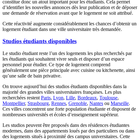
constitue donc un atout important pour les étudiants. Cela permet
d’identifier les nouvelles annonces dès leur publication et de déposer
une demande de réservation avant que le logement ne soit attribué.
Cette réactivité augmente considérablement les chances d’obtenir un
logement étudiant dans une ville universitaire très demandée.
Studios étudiants disponibles
Le studio étudiant reste l’un des logements les plus recherchés par
les étudiants qui souhaitent vivre seuls et disposer d’un espace
personnel pour étudier. Ce type de logement comprend
généralement une pièce principale avec cuisine ou kitchenette, ainsi
qu’une salle de bain privative.
On trouve aujourd’hui des studios étudiants disponibles dans la
majorité des grandes villes universitaires françaises. Les plus
recherchées restent
Paris
,
Lyon
,
Lille
,
Bordeaux
,
Toulouse
,
Montpellier
,
Strasbourg
,
Rennes
,
Grenoble
,
Nantes
ou
Marseille
.
Ces villes concentrent une forte population étudiante et disposent de
nombreuses universités et écoles d’enseignement supérieur.
Les studios peuvent être proposés dans des résidences étudiantes
modernes, dans des appartements loués par des particuliers ou dans
des logements situés à proximité des campus universitaires. Cette