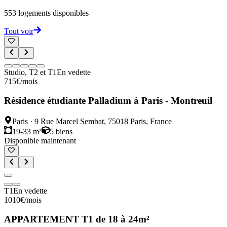
553
logements disponibles
Tout voir
Studio, T2 et T1
En vedette
715
€
/mois
Résidence étudiante Palladium à Paris - Montreuil
Paris
·
9 Rue Marcel Sembat, 75018 Paris, France
19-33 m²
5
biens
Disponible maintenant
T1
En vedette
1010
€
/mois
APPARTEMENT T1 de 18 à 24m²