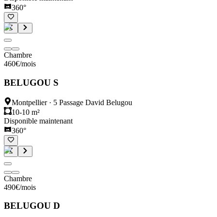
360°
Chambre
460
€
/mois
BELUGOU S
Montpellier
·
5 Passage David Belugou
10-10 m²
Disponible maintenant
360°
Chambre
490
€
/mois
BELUGOU D